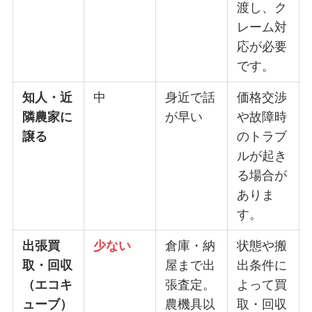
渡し、ク
レーム対
応が必要
です。
知人・近
中
身近で話
価格交渉
隣農家に
が早い
や故障時
譲る
のトラブ
ルが起き
る場合が
ありま
す。
出張買
少ない
倉庫・納
状態や搬
取・回収
屋まで出
出条件に
（エコキ
張査定。
よって買
ューブ）
農機具以
取・回収