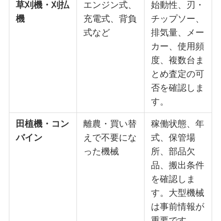
草刈機・刈払
エンジン式、
始動性、刃・
機
充電式、背負
チップソー、
式など
排気量、メー
カー、使用頻
度、複数台ま
とめ査定の可
否を確認しま
す。
田植機・コン
離農・買い替
稼働状態、年
バイン
えで不要にな
式、保管場
った機械
所、部品欠
品、搬出条件
を確認しま
す。大型機械
は事前情報が
重要です。