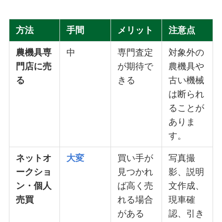
方法
手間
メリット
注意点
農機具専
中
専門査定
対象外の
門店に売
が期待で
農機具や
る
きる
古い機械
は断られ
ることが
ありま
す。
ネットオ
大変
買い手が
写真撮
ークショ
見つかれ
影、説明
ン・個人
ば高く売
文作成、
売買
れる場合
現車確
がある
認、引き