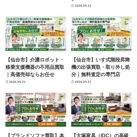
2026.05.21
【仙台市】介護ロボット・
【仙台市】いす式階段昇降
移乗支援機器の不用品買取
機の出張買取・取り外し処
｜高価売却ならお任せ
分｜無料査定の専門店
2026.05.21
2026.05.21
【ブランドソファ買取】本
【大塚家具（IDC）の高級