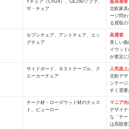
Yチェア（CH24）、GE290ソファ、
超高需要
ザ・チェア
北欧家具
ージ問わ
る買取の
セブンチェア、アントチェア、エッ
高需要
グチェア
美しい曲
イウッド
が査定に
サイドボード、ネストテーブル、ク
人気急上
エーカーチェア
北欧デザ
ンテージ
すく需要
チーク材・ローズウッド材のチェス
マニア向
ト、ビューロー
デザイナ
な「チー
は高額査