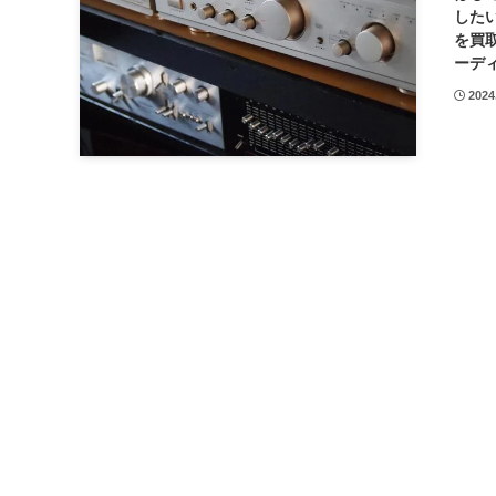
した
を買
ーディ
2024