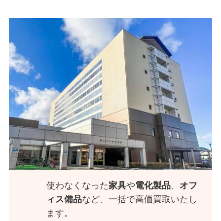
使わなくなった
家具
や
電化製品
、
オフ
ィス備品
など、一括で高価買取いたし
ます。