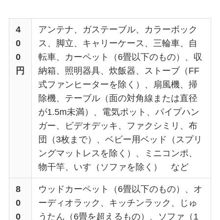
4
アンテナ、ガステーブル、カラーボック
0
ス、脚立、キャリーケース、三輪車、自
0
転車、カーペット（6畳以下のもの）、収
円
納箱、照明器具、炊飯器、ストーブ（FF
式ファンヒーターを除く）、扇風機、掃
除機、テーブル（面の対角線または直径
が1.5m未満）、電気ポット、パイプハン
ガー、ビデオデッキ、ファクシミリ、布
団（3枚まで）、ベビー用ベッド（スプリ
ングマットレスを除く）、ミニコンポ、
物干竿、いす（ソファを除く） など
8
ウッドカーペット（6畳以下のもの）、オ
0
ーディオラック、キッチンラック、じゅ
0
うたん（6畳を超えるもの）、ソファ（1