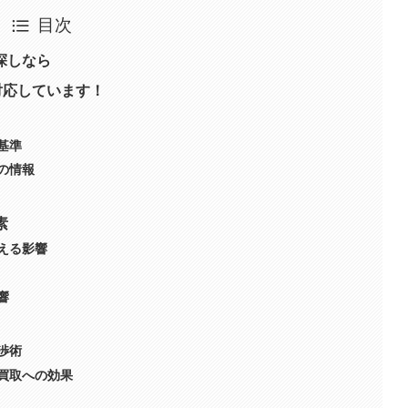
目次
探しなら
対応しています！
価基準
機の情報
素
与える影響
響
交渉術
価買取への効果