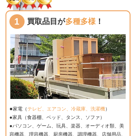
1
買取品目が
多種多様
！
●
家電（
テレビ、エアコン、冷蔵庫、洗濯機
）
●家具（食器棚、ベッド、タンス、ソファ）
●パソコン、ゲーム、玩具、楽器、オーディオ類、美
容機器、理容機器、厨房機器、調理機器、店舗用品、