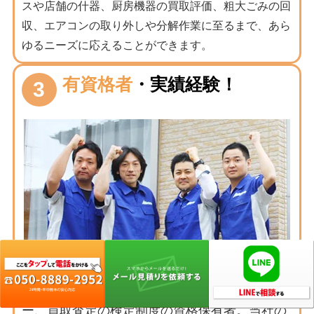
スや店舗の什器、厨房機器の買取評価、粗大ごみの回
収、エアコンの取り外しや分解作業に至るまで、あら
ゆるニーズに応えることができます。
有資格者
・実績経験！
3
評判高いプロが対応します。
家財評価マイスタ
ー、買取査定の検定制度の資格保有者。当社の